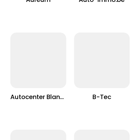
Aureum
Auto-Immo.be
Autocenter Blancquaert
B-Tec