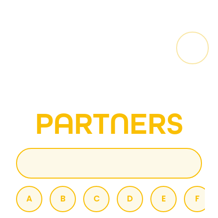
PARTNERS
A
B
C
D
E
F