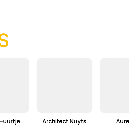
S
et-uurtje
Architect Nuyts
Aur