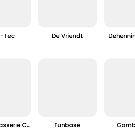
-Tec
De Vriendt
Dehenni
Frituur Brasserie Cumptich
Funbase
Gamb