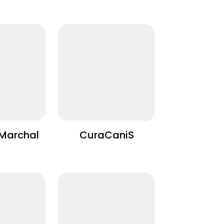
 Marchal
CuraCaniS