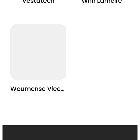
Vestatech
Wim Lameire
Woumense Vleeshoeve